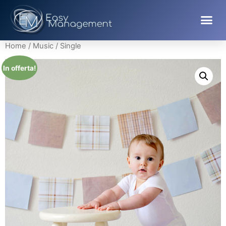
Home
/
Music
/ Single
In offerta!