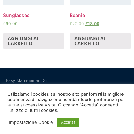
Sunglasses
Beanie
£
90.00
£
20.00
£
18.00
AGGIUNGI AL
AGGIUNGI AL
CARRELLO
CARRELLO
Easy Management Srl
Via De Gasperi 9 – 20864 – Agrate Brianza (MB)
Partita Iva 03151130964
Utilizziamo i cookies sul nostro sito per fornirti la migliore
esperienza di navigazione ricordandoci le preferenze per
le tue successive visite. Cliccando "Accetta" consenti
l'utilizzo di tutti i cookies.
Impostazione Cookie
Accetta
©2020 EasyManagement Srl All rights reserved