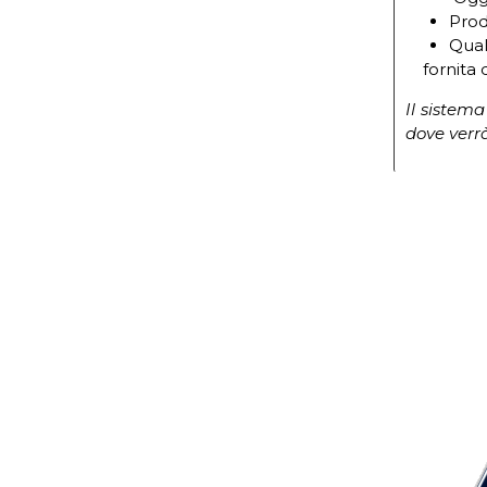
Prod
Qual
fornita d
Il sistema
dove verr