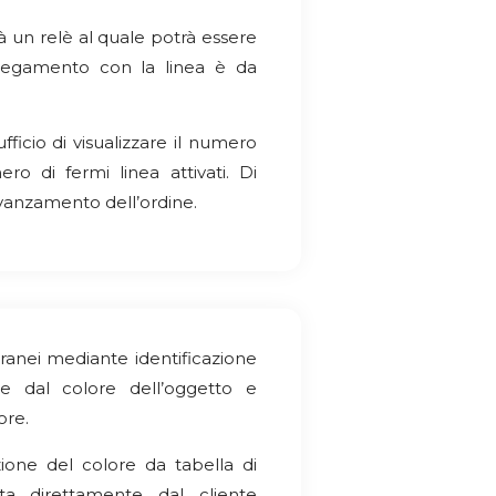
erà un relè al quale potrà essere
ollegamento con la linea è da
fficio di visualizzare il numero
ro di fermi linea attivati. Di
avanzamento dell’ordine.
tranei mediante identificazione
te dal colore dell’oggetto e
ore.
zione del colore da tabella di
a direttamente dal cliente