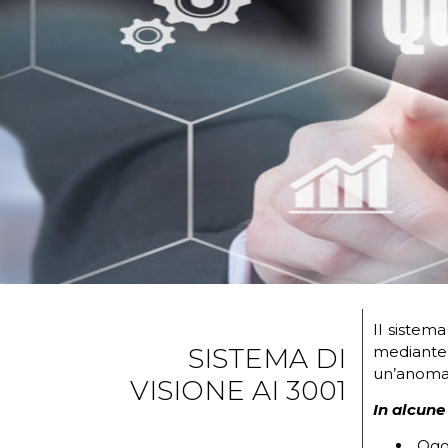
Il sistem
SISTEMA DI
mediante 
un’anomal
VISIONE AI 3001
In alcune
Ogge