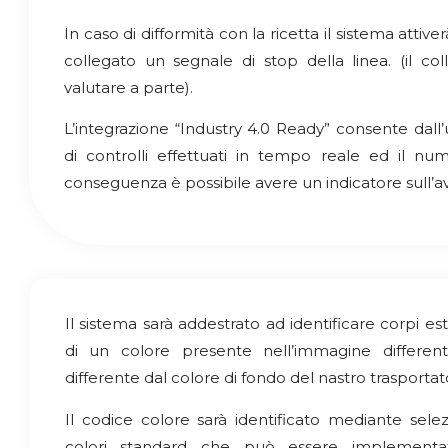
In caso di difformità con la ricetta il sistema attiv
collegato un segnale di stop della linea. (il c
valutare a parte).
L’integrazione “Industry 4.0 Ready” consente dall’u
di controlli effettuati in tempo reale ed il nume
conseguenza è possibile avere un indicatore sull’
Il sistema sarà addestrato ad identificare corpi es
di un colore presente nell’immagine differen
differente dal colore di fondo del nastro trasportat
Il codice colore sarà identificato mediante sele
colori standard che può essere implementat