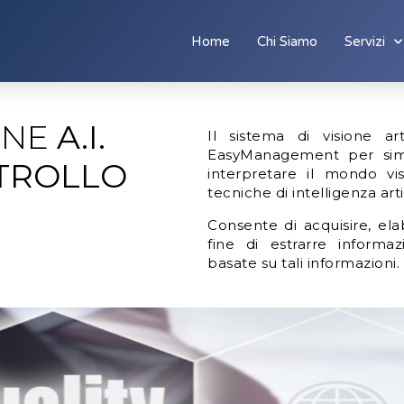
Home
Chi Siamo
Servizi
IONE
A.I.
Il sistema di visione art
EasyManagement per sim
ONTROLLO
interpretare il mondo vis
tecniche di intelligenza artif
Consente di acquisire, el
fine di estrarre informaz
basate su tali informazioni.