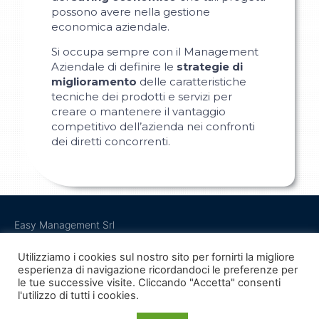
possono avere nella gestione
economica aziendale.
Si occupa sempre con il Management
Aziendale di definire le
strategie di
miglioramento
delle caratteristiche
tecniche dei prodotti e servizi per
creare o mantenere il vantaggio
competitivo dell’azienda nei confronti
dei diretti concorrenti.
Easy Management Srl
Via De Gasperi 9 – 20864 – Agrate Brianza (MB)
Partita Iva 03151130964
Utilizziamo i cookies sul nostro sito per fornirti la migliore
esperienza di navigazione ricordandoci le preferenze per
le tue successive visite. Cliccando "Accetta" consenti
l'utilizzo di tutti i cookies.